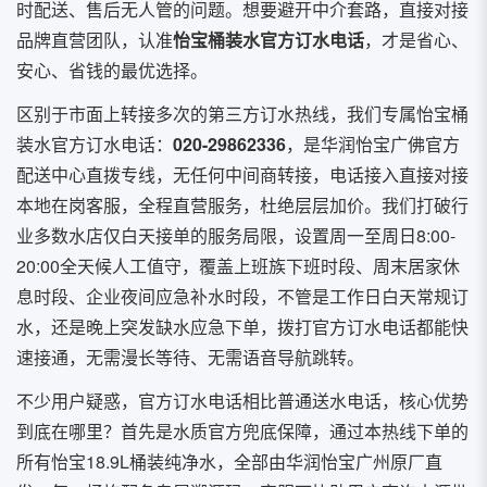
时配送、售后无人管的问题。想要避开中介套路，直接对接
品牌直营团队，认准
怡宝桶装水官方订水电话
，才是省心、
安心、省钱的最优选择。
区别于市面上转接多次的第三方订水热线，我们专属怡宝桶
装水官方订水电话：
020-29862336
，是华润怡宝广佛官方
配送中心直拨专线，无任何中间商转接，电话接入直接对接
本地在岗客服，全程直营服务，杜绝层层加价。我们打破行
业多数水店仅白天接单的服务局限，设置周一至周日8:00-
20:00全天候人工值守，覆盖上班族下班时段、周末居家休
息时段、企业夜间应急补水时段，不管是工作日白天常规订
水，还是晚上突发缺水应急下单，拨打官方订水电话都能快
速接通，无需漫长等待、无需语音导航跳转。
不少用户疑惑，官方订水电话相比普通送水电话，核心优势
到底在哪里？首先是水质官方兜底保障，通过本热线下单的
所有怡宝18.9L桶装纯净水，全部由华润怡宝广州原厂直