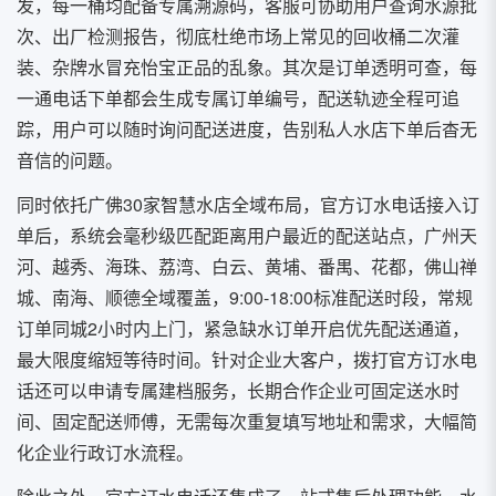
发，每一桶均配备专属溯源码，客服可协助用户查询水源批
次、出厂检测报告，彻底杜绝市场上常见的回收桶二次灌
装、杂牌水冒充怡宝正品的乱象。其次是订单透明可查，每
一通电话下单都会生成专属订单编号，配送轨迹全程可追
踪，用户可以随时询问配送进度，告别私人水店下单后杳无
音信的问题。
同时依托广佛30家智慧水店全域布局，官方订水电话接入订
单后，系统会毫秒级匹配距离用户最近的配送站点，广州天
河、越秀、海珠、荔湾、白云、黄埔、番禺、花都，佛山禅
城、南海、顺德全域覆盖，9:00-18:00标准配送时段，常规
订单同城2小时内上门，紧急缺水订单开启优先配送通道，
最大限度缩短等待时间。针对企业大客户，拨打官方订水电
话还可以申请专属建档服务，长期合作企业可固定送水时
间、固定配送师傅，无需每次重复填写地址和需求，大幅简
化企业行政订水流程。