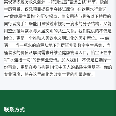
实现求职履历永久溯源 - 特别设置"盲选面试"环节，隐藏
学历背景，仅凭项目提案争夺终试席位 在饮用水行业迎
来"健康属性重构"的历史拐点，怡宝期待与具备以下特质的
同行者携手：既能用显微镜审视每一滴水的分子结构，又能
用望远镜洞察水与人居文明的共生关系。我们提供的不仅是
岗位，更是一个推动人类饮水文明进化的历史席位。 --- 结
语： 当一瓶水的旅程从地下岩层延伸到数字孪生系统，当
桶装水的价值从解渴需求升维至健康管理入口，怡宝正在书
写"水连接一切"的新商业史诗。加入我们，不仅是在选择一
份事业，更是在参与构建14亿中国人的品质生活基座。你的
专业深度，将在这里转化为改变世界的能量密度。
联系方式