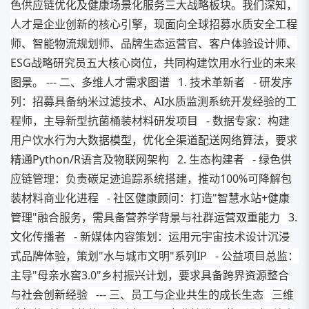
色供应链优化及健康场景化服务三大战略板块。我们深知，
人才是企业创新的核心引擎，现面向全球招募水质安全工程
师、智能物流规划师、品牌生态运营官、客户体验设计师、
ESG战略研究员五大核心岗位，共同构建饮用水行业的未来
图景。 --- 二、多维人才需求图谱 1. 技术革新者 - 研发序
列：招募具备纳米过滤技术、AI水质监测系统开发经验的工
程师，主导新型抗菌桶装材料研发项目 - 数据专家：构建
用户饮水行为大数据模型，优化全渠道配送网络算法，要求
精通Python/R语言及物联网架构 2. 生态构建者 - 绿色供
应链管理：负责碳足迹追踪系统搭建，推动100%可降解包
装材料商业化进程 - 社区健康顾问：打造"智慧水站+健康
管理"融合服务，需具备营养学背景与社群运营双重能力 3.
文化传播者 - 新媒体内容策划：运用元宇宙技术设计沉浸
式品牌体验，策划"水与城市文明"系列IP - 公益项目总监：
主导"母亲水窖3.0"乡村振兴计划，要求具备跨界资源整合
与社会创新经验 --- 三、员工与企业共生的成长生态 三维