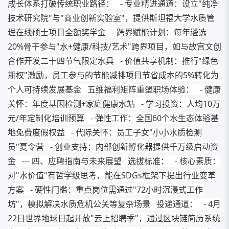
成长体系打破传统职业路径： - 专业精进通道：设立"纯净
技术研究院"与"商业创新实验室"，提供斯坦福大学水质管
理在线硕士项目全额奖学金 - 跨界赋能计划：每年遴选
20%骨干参与"水+健康/科技/艺术"跨界项目，如与故宫文创
合作开发二十四节气限定水具 - 价值共享机制：推行"绿色
期权"激励，员工参与的节能减排项目节省成本的5%转化为
个人可持续发展基金 五维福利矩阵重塑职场体验： - 健康
关怀：年度基因检测+家庭健康水站 - 学习投资：人均10万
元/年定制化培训预算 - 弹性工作：全国60个水生态体验基
地免费度假权益 - 代际关怀：员工子女"小小水质检测
员"夏令营 - 创业支持：内部创新孵化器提供千万级启动资
金 --- 四、应聘指南与未来展望 选拔标准： - 核心素质：
对"水价值"有哲学级思考，能在SDGs框架下提出行业变革
方案 - 硬性门槛：重点岗位需通过"72小时沉浸式工作
坊"，模拟解决水质危机公关等复杂场景 投递通道： - 4月
22日世界地球日起开放"云上招聘季"，通过区块链简历系统